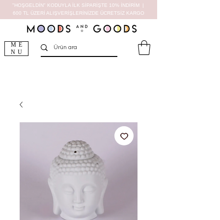
"HOŞGELDİN" KODUYLA İLK SİPARİŞTE 10% İNDİRİM |
600 TL ÜZERİ ALIŞVERİŞLERİNİZDE ÜCRETSİZ KARGO
ME
NU