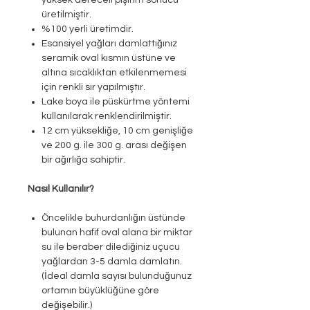
yüksek dereceli pişirim sonucu
üretilmiştir.
%100 yerli üretimdir.
Esansiyel yağları damlattığınız
seramik oval kısmın üstüne ve
altına sıcaklıktan etkilenmemesi
için renkli sır yapılmıştır.
Lake boya ile püskürtme yöntemi
kullanılarak renklendirilmiştir.
12 cm yüksekliğe, 10 cm genişliğe
ve 200 g. ile 300 g. arası değişen
bir ağırlığa sahiptir.
Nasıl Kullanılır?
Öncelikle buhurdanlığın üstünde
bulunan hafif oval alana bir miktar
su ile beraber dilediğiniz uçucu
yağlardan 3-5 damla damlatın.
(İdeal damla sayısı bulunduğunuz
ortamın büyüklüğüne göre
değişebilir.)