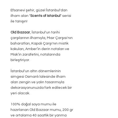
Efsanevi şehir, güzel İstanbul'dan
ilham alan "
Scents of Istanbul
" serisi
ile tanışın!
Old Bazaar
, İstanbul'un tarihi
çarşılarının ilhamıyla, Mısır Çarşısı'nın
baharatları, Kapalı Çarşı'nın mistik
kokuları, Amber’in derin notaları ve
Misk’in zarafetini, notalarında
birleştiriyor.
İstanbul'un altın dönemlerinin
simgesi Osmanlı lalesinde ilham
alan zengin ve yalın tasarımıyla
dekorasyonunuzda fark edilecek bir
yeri olacak.
100% doğal soya mumu ile
hazırlanan Old Bazaar mumu, 200 gr
ve ortalama 40 saatlik bir yanma