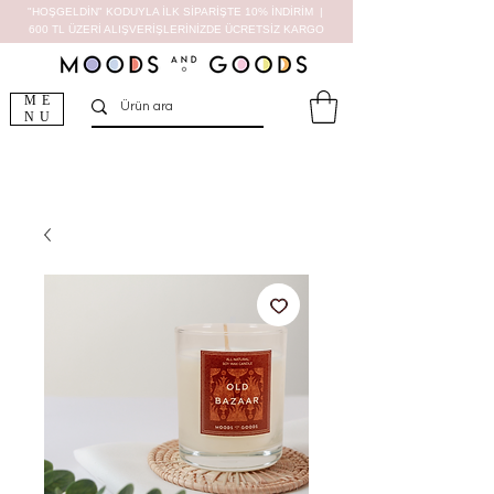
"HOŞGELDİN" KODUYLA İLK SİPARİŞTE 10% İNDİRİM |
600 TL ÜZERİ ALIŞVERİŞLERİNİZDE ÜCRETSİZ KARGO
ME
NU