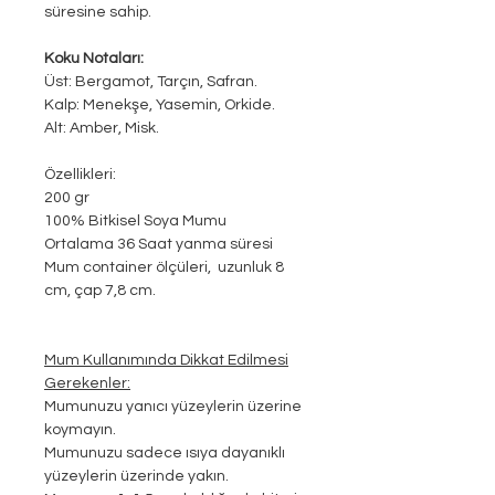
süresine sahip.
Koku Notaları:
Üst: Bergamot, Tarçın, Safran.
Kalp: Menekşe, Yasemin, Orkide.
Alt: Amber, Misk.
Özellikleri:
200 gr
100% Bitkisel Soya Mumu
Ortalama 36 Saat yanma süresi
Mum container ölçüleri, uzunluk 8
cm, çap 7,8 cm.
Mum Kullanımında Dikkat Edilmesi
Gerekenler:
Mumunuzu yanıcı yüzeylerin üzerine
koymayın.
Mumunuzu sadece ısıya dayanıklı
yüzeylerin üzerinde yakın.