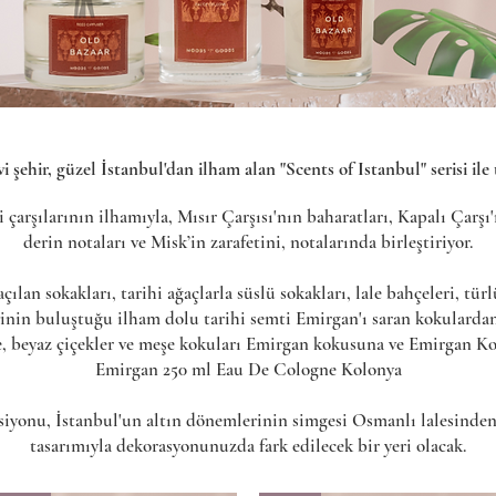
i şehir, güzel İstanbul'dan ilham alan "Scents of Istanbul" serisi ile 
i çarşılarının ilhamıyla, Mısır Çarşısı'nın baharatları, Kapalı Çarş
derin notaları ve Misk’in zarafetini, notalarında birleştiriyor.
ılan sokakları, tarihi ağaçlarla süslü sokakları, lale bahçeleri, tür
avinin buluştuğu ilham dolu tarihi semti Emirgan'ı saran kokulardan
e, beyaz çiçekler ve meşe kokuları Emirgan kokusuna ve Emirgan Kol
Emirgan 250 ml Eau De Cologne Kolonya
siyonu, İstanbul'un altın dönemlerinin simgesi Osmanlı lalesinden
tasarımıyla dekorasyonunuzda fark edilecek bir yeri olacak.