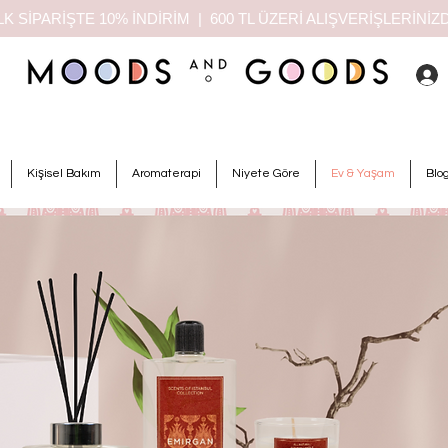
K SİPARİŞTE 10% İNDİRİM | 600 TL ÜZERİ ALIŞVERİŞLERİN
Kişisel Bakım
Aromaterapi
Niyete Göre
Ev & Yaşam
Blo