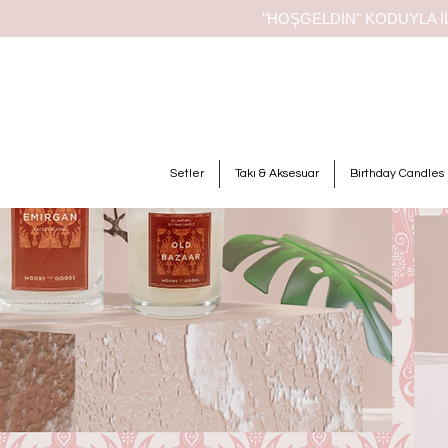
"HOŞGELDİN" KODUYLA İL
Setler
Takı & Aksesuar
Birthday Candles