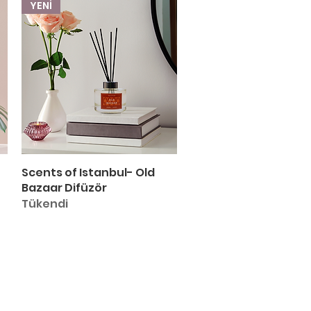
YENİ
Scents of Istanbul- Old
Hızlı Bakış
Bazaar Difüzör
Tükendi