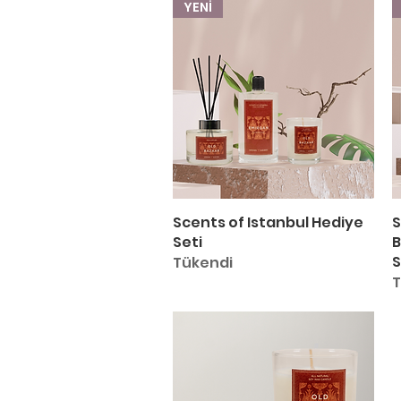
YENİ
Scents of Istanbul Hediye
Hızlı Bakış
S
Seti
B
S
Tükendi
T