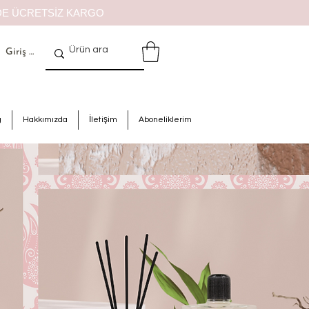
İZDE ÜCRETSİZ KARGO
Giriş Yap
g
Hakkımızda
İletişim
Aboneliklerim