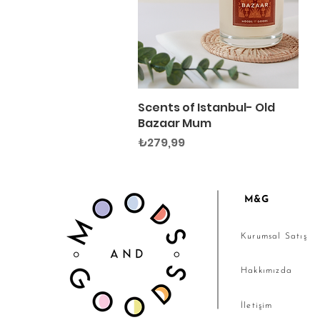
Scents of Istanbul- Old
Hızlı Bakış
Bazaar Mum
Fiyat
₺279,99
M&G
Kurumsal Satış
Hakkımızda
İletişim