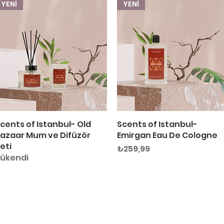
YENİ
YENİ
cents of Istanbul- Old
Hızlı Bakış
Scents of Istanbul-
Hızlı Bakış
azaar Mum ve Difüzör
Emirgan Eau De Cologne
eti
Fiyat
₺259,99
ükendi