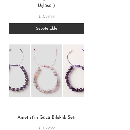
Üçlüsü )
Fiyat
₺1.059,99
Sepete Ekle
Ametist'in Gücü Bileklik Seti
Fiyat
₺1.079,99