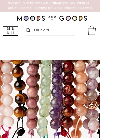
"HOŞGELDİN" KODUYLA İLK SİPARİŞTE 10% İNDİRİM |
600 TL ÜZERİ ALIŞVERİŞLERİNİZDE ÜCRETSİZ KARGO
ME
NU