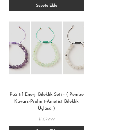
Sepete Ekle
Pozitif Enerji Bileklik Seti - ( Pembe
Kuvars-Prehnit-Ametist Bileklik
Üçlüsü )
Fiyat
₺1.079,99