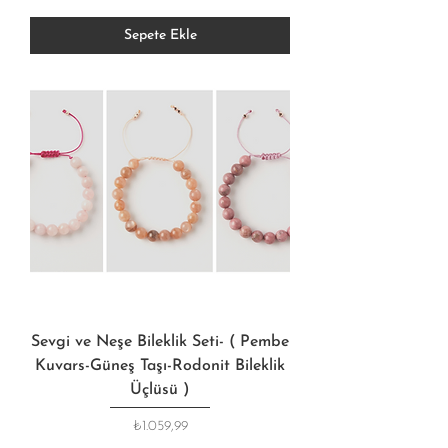
Sepete Ekle
Sevgi ve Neşe Bileklik Seti- ( Pembe
Kuvars-Güneş Taşı-Rodonit Bileklik
Üçlüsü )
Fiyat
₺1.059,99