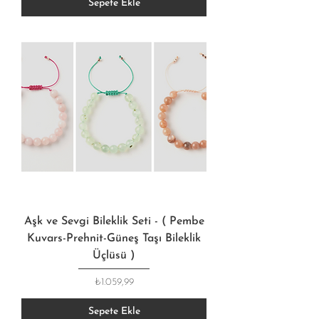
Sepete Ekle
Aşk ve Sevgi Bileklik Seti - ( Pembe
Kuvars-Prehnit-Güneş Taşı Bileklik
Üçlüsü )
Fiyat
₺1.059,99
Sepete Ekle