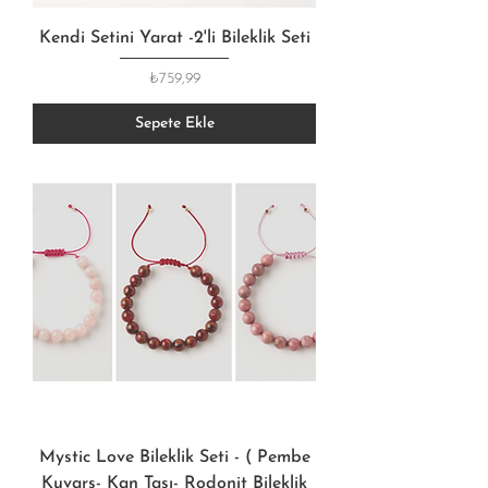
Kendi Setini Yarat -2'li Bileklik Seti
Fiyat
₺759,99
Sepete Ekle
Mystic Love Bileklik Seti - ( Pembe
Kuvars- Kan Taşı- Rodonit Bileklik