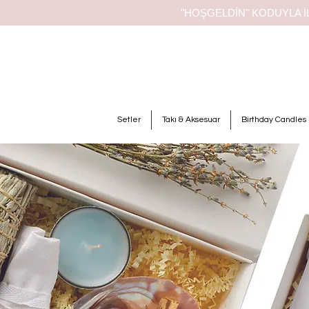
"HOŞGELDİN" KODUYLA İL
Setler
Takı & Aksesuar
Birthday Candles