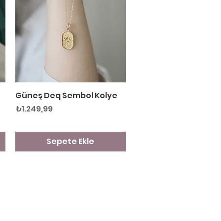
Güneş Deq Sembol Kolye
Hızlı Bakış
Fiyat
₺1.249,99
Sepete Ekle