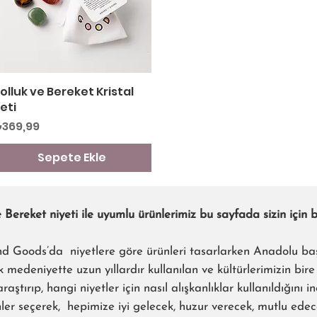
olluk ve Bereket Kristal
Hızlı Bakış
eti
iyat
369,99
Sepete Ekle
 Bereket niyeti ile uyumlu ürünlerimiz bu sayfada sizin için b
 Goods’da niyetlere göre ürünleri tasarlarken Anadolu ba
k medeniyette uzun yıllardır kullanılan ve kültürlerimizin bir
 araştırıp, hangi niyetler için nasıl alışkanlıklar kullanıldığını i
er seçerek, hepimize iyi gelecek, huzur verecek, mutlu edec