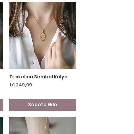
Triskelion Sembol Kolye
Hızlı Bakış
Fiyat
₺1.249,99
Sepete Ekle