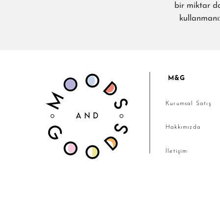
bir miktar d
kullanmanız
M&G
Kurumsal Satış
Hakkımızda
İletişim