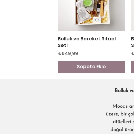
Bolluk ve Bereket Ritüel
Hızlı Bakış
B
Seti
S
Fiyat
F
₺649,99
₺
Sepete Ekle
Bolluk ve
Moods and
üzere, bir ço
ritüelleri
doğal ürünl