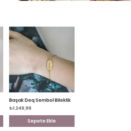
Başak Deq Sembol Bileklik
Hızlı Bakış
Fiyat
₺1.249,99
Sepete Ekle