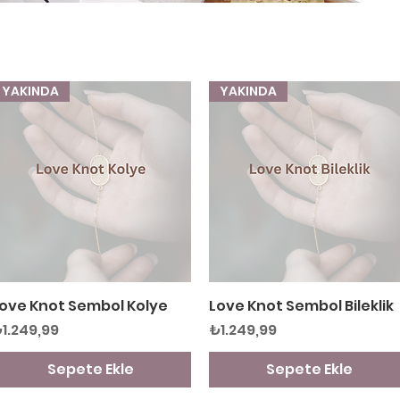
YAKINDA
YAKINDA
ove Knot Sembol Kolye
Hızlı Bakış
Love Knot Sembol Bileklik
Hızlı Bakış
iyat
Fiyat
1.249,99
₺1.249,99
Sepete Ekle
Sepete Ekle