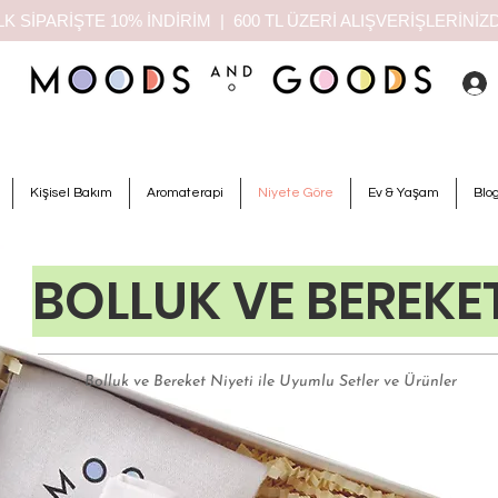
K SİPARİŞTE 10% İNDİRİM | 600 TL ÜZERİ ALIŞVERİŞLERİN
Kişisel Bakım
Aromaterapi
Niyete Göre
Ev & Yaşam
Blo
BOLLUK VE BEREKE
Bolluk ve Bereket Niyeti ile Uyumlu Setler ve Ürünler