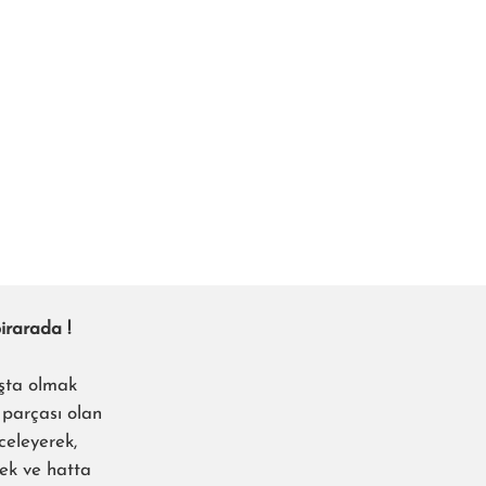
irarada !
şta olmak
e parçası olan
nceleyerek,
ek ve hatta