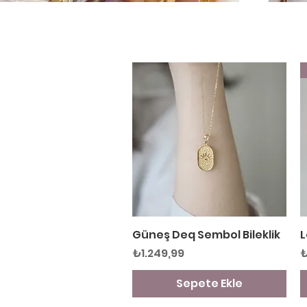
Güneş Deq Sembol Bileklik
Hızlı Bakış
L
Fiyat
F
₺1.249,99
₺
Sepete Ekle