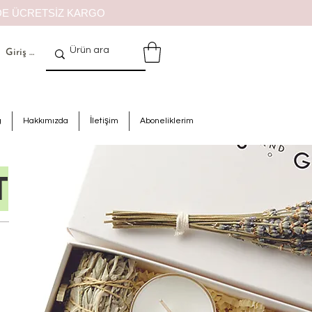
İZDE ÜCRETSİZ KARGO
Giriş Yap
g
Hakkımızda
İletişim
Aboneliklerim
T