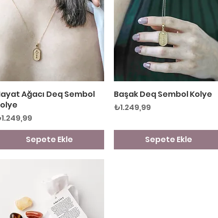
ayat Ağacı Deq Sembol
Hızlı Bakış
Başak Deq Sembol Kolye
Hızlı Bakış
olye
Fiyat
₺1.249,99
iyat
1.249,99
Sepete Ekle
Sepete Ekle