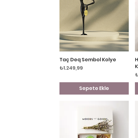
Taç Deq Sembol Kolye
Hızlı Bakış
H
K
Fiyat
₺1.249,99
F
₺
Sepete Ekle