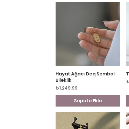
Hayat Ağacı Deq Sembol
Hızlı Bakış
T
Bileklik
F
₺
Fiyat
₺1.249,99
Sepete Ekle