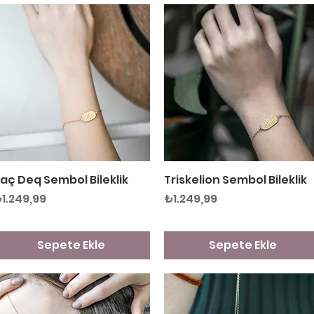
aç Deq Sembol Bileklik
Hızlı Bakış
Triskelion Sembol Bileklik
Hızlı Bakış
iyat
Fiyat
1.249,99
₺1.249,99
Sepete Ekle
Sepete Ekle