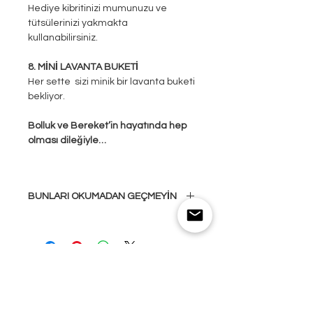
Hediye kibritinizi mumunuzu ve
tütsülerinizi yakmakta
kullanabilirsiniz.
8. MİNİ LAVANTA BUKETİ
Her sette sizi minik bir lavanta buketi
bekliyor.
Bolluk ve Bereket’in hayatında hep
olması dileğiyle…
BUNLARI OKUMADAN GEÇMEYİN
TÜTSÜ KULLANIMI:
Tütsüleme yaparken
pencerelerinizin bir veya iki tanesinin
açık olmasına özen gösterin.
Önce adaçayı tütsünüzü ateşe
Bu ürünler ilginizi çekebilir
dayanıklı bir kap veya setinizde
bulunan tütsülüğün içine yerleştirin.