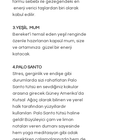
formu sebebi ile gezegendeki en
enerji verici taşlardan biri olarak
kabul edilir.
3.YEŞİL MUM
Bereket’i temsil eden yeşil renginde
özenle hazırlanan kapsül mum, size
ve ortamınıza güzel bir enerji
katacak.
4.PALO SANTO
Stres, gerginlik ve endişe gibi
durumlarda sizi rahatlatan Palo
Santo tütsü en sevdiğiniz kokular
arasına girecek.Güney Amerika’da
Kutsal Ağaç olarak bilinen ve yerel
halk tarafından yüzyıllardır
kullanılan Palo Santo tütsü haline
geldi! Büyüleyici çam ve limon
notaları veren dumanı sayesinde
hem yoga meditasyon gibi odak
gerektiren çalışmalarınızda hem de