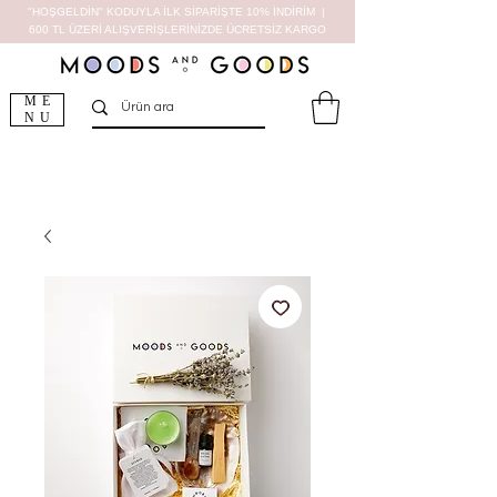
"HOŞGELDİN" KODUYLA İLK SİPARİŞTE 10% İNDİRİM |
600 TL ÜZERİ ALIŞVERİŞLERİNİZDE ÜCRETSİZ KARGO
ME
NU