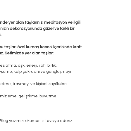
de yer alan taşlarınızı meditasyon ve ilgili
vinizin dekorasyonunda güzel ve farklı bir
.
bu taşları özel kumaş kesesi içerisinde kraft
uz. Setimizde yer alan taşlar:
s atma, aşk, enerji, ilahi birlik.
şeme, kalp çakrasını ve gençleşmeyi
tme, travmayı ve kişisel zayıflıkları
temizleme, geliştirme, büyütme.
i Blog yazımızı okumanızı tavsiye ederiz.