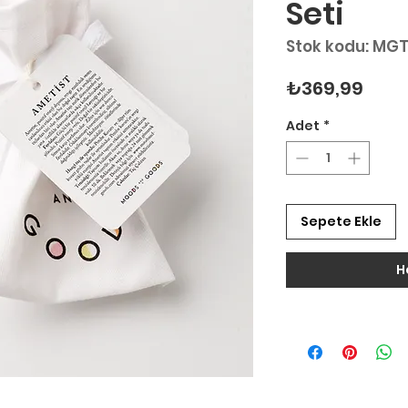
Seti
Stok kodu: MG
Fiya
₺369,99
Adet
*
Sepete Ekle
H