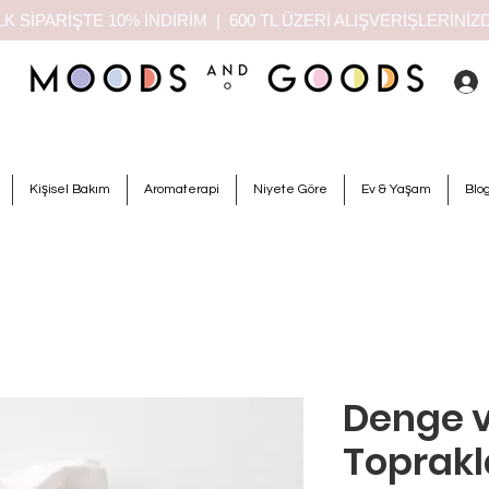
K SİPARİŞTE 10% İNDİRİM | 600 TL ÜZERİ ALIŞVERİŞLERİN
Kişisel Bakım
Aromaterapi
Niyete Göre
Ev & Yaşam
Blo
Denge 
Toprakl