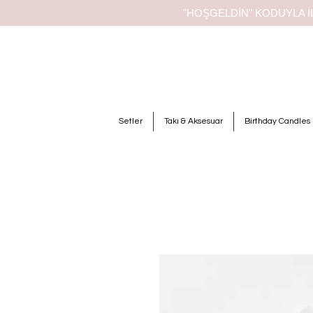
"HOŞGELDİN" KODUYLA İL
Setler
Takı & Aksesuar
Birthday Candles