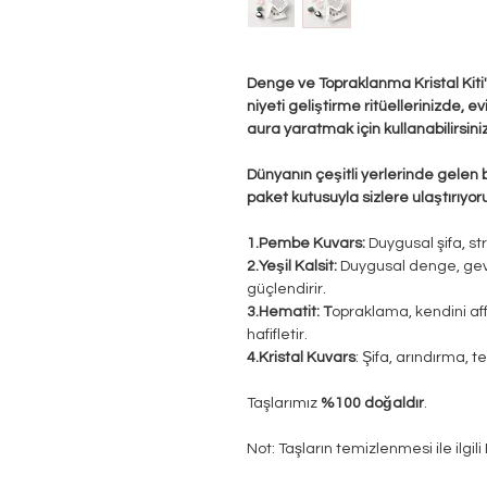
Denge ve Topraklanma Kristal Kiti'n
niyeti geliştirme ritüellerinizde, e
aura yaratmak için kullanabilirsiniz
Dünyanın çeşitli yerlerinde gelen 
paket kutusuyla sizlere ulaştırıyor
1.Pembe Kuvars:
Duygusal şifa, stre
2.Yeşil Kalsit:
Duygusal denge, gev
güçlendirir.
3.Hematit: T
opraklama, kendini affe
hafifletir.
4.Kristal Kuvars
: Şifa, arındırma, 
Taşlarımız
%100 doğaldır
.
Not: Taşların temizlenmesi ile ilgil