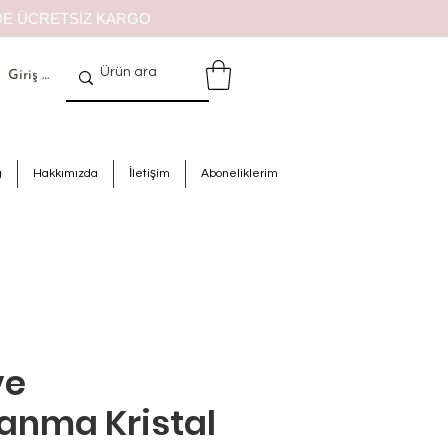
İZDE ÜCRETSİZ KARGO
Giriş Yap
g
Hakkımızda
İletişim
Aboneliklerim
ve
anma Kristal