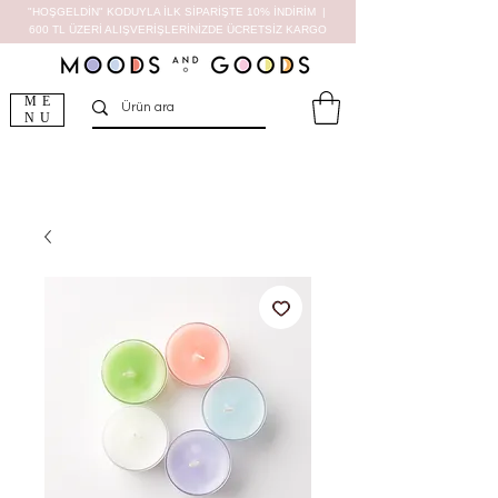
"HOŞGELDİN" KODUYLA İLK SİPARİŞTE 10% İNDİRİM |
600 TL ÜZERİ ALIŞVERİŞLERİNİZDE ÜCRETSİZ KARGO
ME
NU