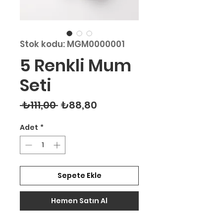
Stok kodu: MGM0000001
5 Renkli Mum
Seti
Normal Fiyat
İndirimli Fiyat
 ₺111,00 
₺88,80
Adet
*
Sepete Ekle
Hemen Satın Al