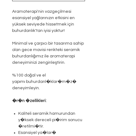
Aramoterapi'nin vazgeçilmesi
esansiyel yağlarınızın etkisini en
yüksek seviyede hissetmek için
buhurdanlık'tan iyisi yoktur!
Minimal ve çarpıcı bir tasarıma sahip
olan gece mavisi renkteki seramik
buhurdanlığımız ile aromaterapi
deneyiminizi zenginleştirin.
%100 doğal ve el
yapımı buhurdanl�klar�m�z�
deneyimleyin.
�r�n �zellikleri:
Kaliteli seramik hamurundan
y�ksek dereceli pi�irim sonucu
�retilmi�tir.
Esansiyel ya�lar�