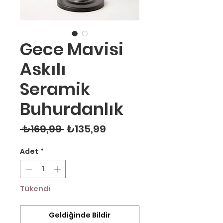
Gece Mavisi
Askılı
Seramik
Buhurdanlık
Normal Fiyat
İndirimli Fiyat
 ₺169,99 
₺135,99
Adet
*
Tükendi
Geldiğinde Bildir