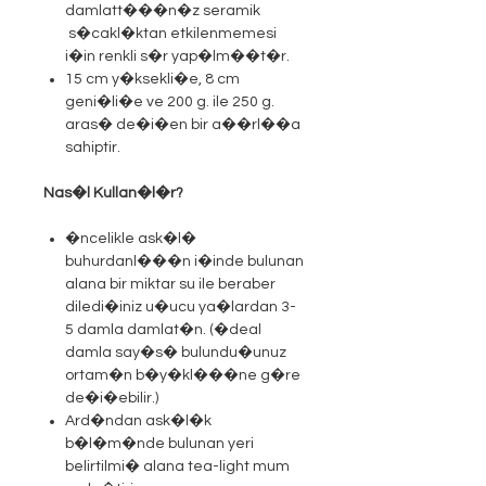
damlatt���n�z seramik
s�cakl�ktan etkilenmemesi
i�in renkli s�r yap�lm��t�r.
15 cm y�ksekli�e, 8 cm
geni�li�e ve 200 g. ile 250 g.
aras� de�i�en bir a��rl��a
sahiptir.
Nas�l Kullan�l�r?
�ncelikle ask�l�
buhurdanl���n i�inde bulunan
alana bir miktar su ile beraber
diledi�iniz u�ucu ya�lardan 3-
5 damla damlat�n. (�deal
damla say�s� bulundu�unuz
ortam�n b�y�kl���ne g�re
de�i�ebilir.)
Ard�ndan ask�l�k
b�l�m�nde bulunan yeri
belirtilmi� alana tea-light mum