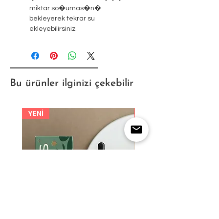
miktar so�umas�n�
bekleyerek tekrar su
ekleyebilirsiniz.
Bu ürünler ilginizi çekebilir
YENİ
YENİ