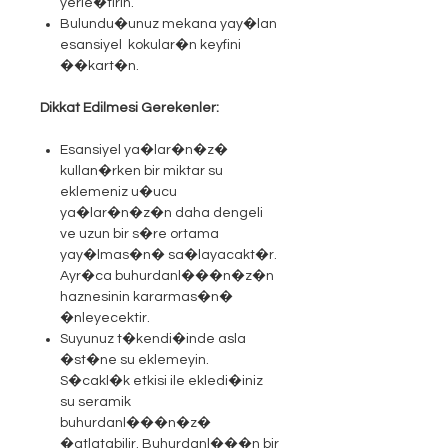
yerle�tirin.
Bulundu�unuz mekana yay�lan
esansiyel kokular�n keyfini
��kart�n.
Dikkat Edilmesi Gerekenler:
Esansiyel ya�lar�n�z�
kullan�rken bir miktar su
eklemeniz u�ucu
ya�lar�n�z�n daha dengeli
ve uzun bir s�re ortama
yay�lmas�n� sa�layacakt�r.
Ayr�ca buhurdanl���n�z�n
haznesinin kararmas�n�
�nleyecektir.
Suyunuz t�kendi�inde asla
�st�ne su eklemeyin.
S�cakl�k etkisi ile ekledi�iniz
su seramik
buhurdanl���n�z�
�atlatabilir. Buhurdanl���n bir