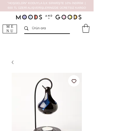
"HOŞGELDİN" KODUYLA İLK SİPARİŞTE 10% İNDİRİM |
600 TL ÜZERİ ALIŞVERİŞLERİNİZDE ÜCRETSİZ KARGO
ME
NU