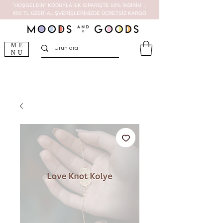
"HOŞGELDİN" KODUYLA İLK SİPARİŞTE 10% İNDİRİM |
600 TL ÜZERİ ALIŞVERİŞLERİNİZDE ÜCRETSİZ KARGO
ME
NU