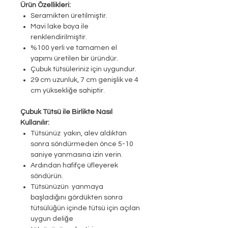
Ürün Özellikleri:
Seramikten üretilmiştir.
Mavi lake boya ile
renklendirilmiştir.
%100 yerli ve tamamen el
yapımı üretilen bir üründür.
Çubuk tütsüleriniz için uygundur.
29 cm uzunluk, 7 cm genişlik ve 4
cm yüksekliğe sahiptir.
Çubuk Tütsü ile Birlikte Nasıl
Kullanılır:
Tütsünüz yakın, alev aldıktan
sonra söndürmeden önce 5-10
saniye yanmasına izin verin.
Ardından hafifçe üfleyerek
söndürün.
Tütsünüzün yanmaya
başladığını gördükten sonra
tütsülüğün içinde tütsü için açılan
uygun deliğe