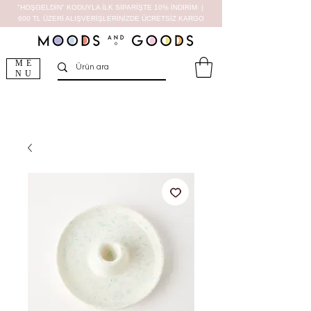
"HOŞGELDİN" KODUYLA İLK SİPARİŞTE 10% İNDİRİM |
600 TL ÜZERİ ALIŞVERİŞLERİNİZDE ÜCRETSİZ KARGO
ME
NU