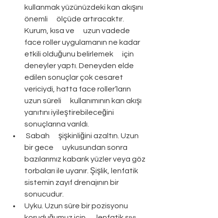
kullanmak yüzünüzdeki kan akışını 
önemli      ölçüde artıracaktır. 
Kurum, kısa ve      uzun vadede 
face roller uygulamanın ne kadar 
etkili olduğunu belirlemek      için 
deneyler yaptı. Deneyden elde      
edilen sonuçlar çok cesaret 
vericiydi, hatta face roller’ların 
uzun süreli      kullanımının kan akışı 
yanıtını iyileştirebileceğini 
sonuçlarına varıldı.
 Sabah      şişkinliğini azaltın. Uzun 
bir gece      uykusundan sonra 
bazılarımız kabarık yüzler veya göz 
torbaları ile uyanır. Şişlik, lenfatik      
sistemin zayıf drenajının bir 
sonucudur.
Uyku. Uzun süre bir pozisyonu 
koruduğumuz için,      lenfatik sıvı 