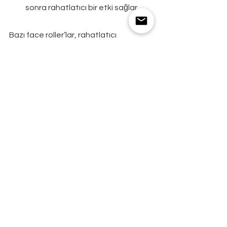
sonra rahatlatıcı bir etki sağlar.
Bazı face roller’lar, rahatlatıcı 
etkilerine katkıda bulunan titreşimli 
teknoloji ile donatılmıştır. Örneğin, 
sitemizde de bulunan titreşimli pembe 
kuvars face roller, kullanımını daha 
rahat hale getiren titreşimli bir 
mekanizmaya sahiptir. Tüm bu 
faydaları bir araya getirerek, face 
roller, en iyi günlük güzellik 
uygulamalarından biri olarak kendini 
kanıtlamıştır. Bu faydaların sizi daha 