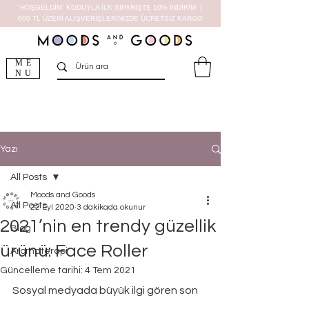
"HOŞGELDİN" KODUYLA İLK SİPARİŞTE 10% İNDİRİM |
600 TL ÜZERİ ALIŞVERİŞLERİNİZDE ÜCRETSİZ KARGO
ME
NU
Yazı
All Posts
Moods and Goods
All Posts
22 Eyl 2020
3 dakikada okunur
2021’nin en trendy güzellik
Blog
ürünü: Face Roller
Aromaterapi
Güncelleme tarihi:
4 Tem 2021
Sosyal medyada büyük ilgi gören son 