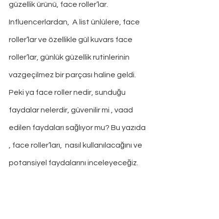
güzellik ürünü, face roller’lar. 
Influencerlardan,  A list ünlülere, face 
roller’lar ve özellikle gül kuvars face 
roller’lar, günlük güzellik rutinlerinin 
vazgeçilmez bir parçası haline geldi. 
Peki ya face roller nedir, sunduğu 
faydalar nelerdir, güvenilir mi , vaad 
edilen faydaları sağlıyor mu? Bu yazıda 
, face roller’ları,  nasıl kullanılacağını ve 
potansiyel faydalarını inceleyeceğiz. 