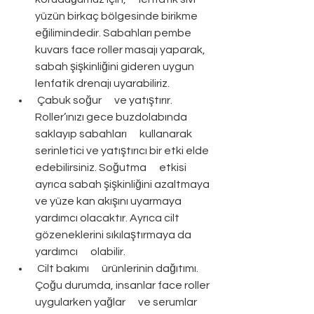
yüzün birkaç bölgesinde birikme 
eğilimindedir. Sabahları pembe      
kuvars face roller masajı yaparak, 
sabah şişkinliğini gideren uygun      
lenfatik drenajı uyarabiliriz. 
 Çabuk soğur      ve yatıştırır. 
Roller’ınızı gece buzdolabında 
saklayıp sabahları      kullanarak 
serinletici ve yatıştırıcı bir etki elde 
edebilirsiniz. Soğutma      etkisi 
ayrıca sabah şişkinliğini azaltmaya 
ve yüze kan akışını uyarmaya      
yardımcı olacaktır. Ayrıca cilt 
gözeneklerini sıkılaştırmaya da 
yardımcı      olabilir. 
 Cilt bakımı      ürünlerinin dağıtımı. 
Çoğu durumda, insanlar face roller 
uygularken yağlar      ve serumlar 