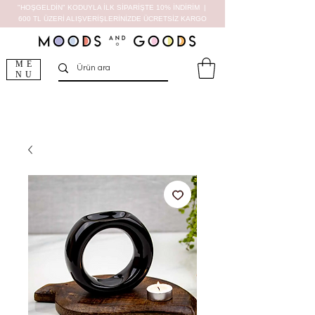
"HOŞGELDİN" KODUYLA İLK SİPARİŞTE 10% İNDİRİM |
600 TL ÜZERİ ALIŞVERİŞLERİNİZDE ÜCRETSİZ KARGO
ME
NU