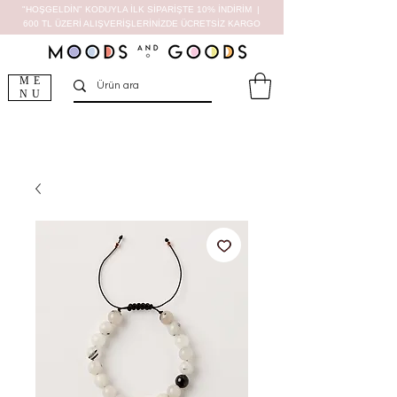
"HOŞGELDİN" KODUYLA İLK SİPARİŞTE 10% İNDİRİM |
600 TL ÜZERİ ALIŞVERİŞLERİNİZDE ÜCRETSİZ KARGO
ME
NU