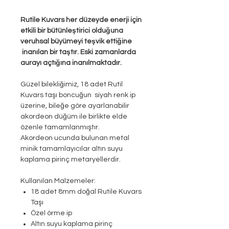
Rutile Kuvars her düzeyde enerji için
etkili bir bütünleştirici olduğuna
veruhsal büyümeyi teşvik ettiğine
inanılan bir taştır. Eski zamanlarda
aurayı açtığına inanılmaktadır.
Güzel bilekliğimiz, 18 adet Rutil
Kuvars taşı boncuğun siyah renk ip
üzerine, bileğe göre ayarlanabilir
akordeon düğüm ile birlikte elde
özenle tamamlanmıştır.
Akordeon ucunda bulunan metal
minik tamamlayıcılar altın suyu
kaplama pirinç metaryellerdir.
Kullanılan Malzemeler:
18 adet 8mm doğal Rutile Kuvars
Taşı
Özel örme ip
Altın suyu kaplama pirinç