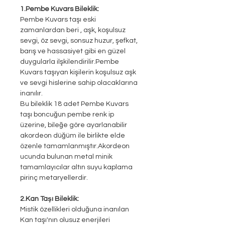
1.Pembe Kuvars Bileklik:
Pembe Kuvars taşı eski
zamanlardan beri , aşk, koşulsuz
sevgi, öz sevgi, sonsuz huzur, şefkat,
barış ve hassasiyet gibi en güzel
duygularla
ilşkilendirilir.Pembe
Kuvars taşıyan kişilerin koşulsuz aşk
ve sevgi hislerine sahip olacaklarına
inanılır.
Bu bileklik 18 adet Pembe Kuvars
taşı boncuğun pembe renk ip
üzerine, bileğe göre ayarlanabilir
akordeon düğüm ile birlikte elde
özenle tamamlanmıştır.Akordeon
ucunda bulunan metal minik
tamamlayıcılar altın suyu kaplama
pirinç metaryellerdir.
2.Kan Taşı Bileklik:
Mistik özellikleri olduğuna inanılan
Kan taşı'nın olusuz enerjileri