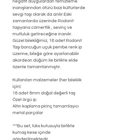
negatif duygulardan temizleme
inanışlarından ötürü bazı kültürlerde
sevgi taşı olarak da anılır.Eski
zamanlarda üzerinde Rodonit
taşıyana cömertlik , sevinç ve
mutluluk getireceğine inanılır.
Güzel bilekliğimiz, 18 adet Rodonit
Taşı boncuğun uçuk pembe renk ip
üzerine, bileğe göre ayarlanabilir
akordeon düğüm ile birlikte elde
özenle tamamlanmıştır.
Kullanılan malzemeler (her bileklik
için):
18 adet 8mm doğal değerli taş
Özel örgü ip
Altın kaplama pirinç tamamlayıcı
metal parçalar
***Bu set, lüks kutusuyla birlikte
kumaş kese içinde
gönderilmektedir.