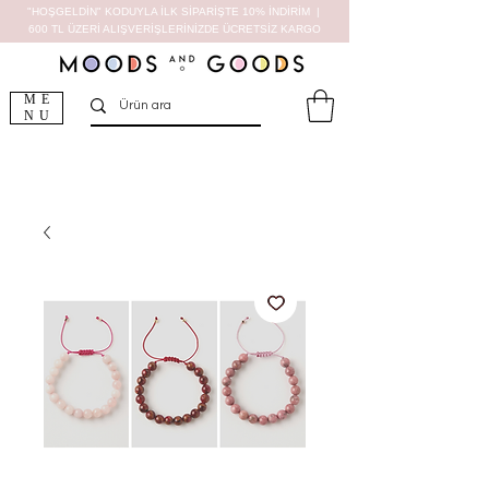
"HOŞGELDİN" KODUYLA İLK SİPARİŞTE 10% İNDİRİM |
600 TL ÜZERİ ALIŞVERİŞLERİNİZDE ÜCRETSİZ KARGO
ME
NU