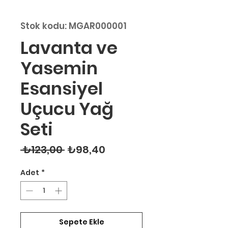
Stok kodu: MGAR000001
Lavanta ve
Yasemin
Esansiyel
Uçucu Yağ
Seti
Normal Fiyat
İndirimli Fiyat
 ₺123,00 
₺98,40
Adet
*
Sepete Ekle