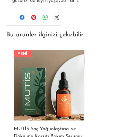
güzel bir deneyim yaşayabilirsiniz.
Bu ürünler ilginizi çekebilir
YENİ
YENİ
MUTİS Saç Yoğunlaştırıcı ve
MUTİS Kaş ve Kirpik
Dökülme Karşıtı Bakım Serumu
Güçlendirici Bakım Ser