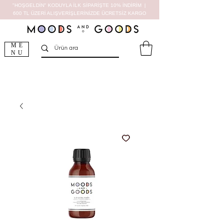
"HOŞGELDİN" KODUYLA İLK SİPARİŞTE 10% İNDİRİM |
600 TL ÜZERİ ALIŞVERİŞLERİNİZDE ÜCRETSİZ KARGO
ME
NU