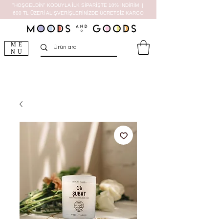
"HOŞGELDİN" KODUYLA İLK SİPARİŞTE 10% İNDİRİM |
600 TL ÜZERİ ALIŞVERİŞLERİNİZDE ÜCRETSİZ KARGO
ME
NU