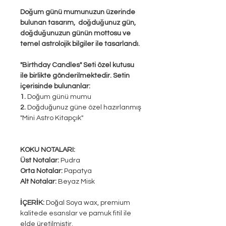
Doğum günü mumunuzun üzerinde
bulunan tasarım, doğduğunuz gün,
doğduğunuzun günün mottosu ve
temel astrolojik bilgiler ile tasarlandı.
"Birthday Candles" Seti özel kutusu
ile birlikte gönderilmektedir. Setin
içerisinde bulunanlar:
1.
Doğum günü mumu
2.
Doğduğunuz güne özel hazırlanmış
"Mini Astro Kitapçık"
KOKU NOTALARI:
Üst Notalar:
Pudra
Orta Notalar:
Papatya
Alt Notalar:
Beyaz Misk
İÇERİK:
Doğal Soya wax, premium
kalitede esanslar ve pamuk fitil ile
elde üretilmiștir.