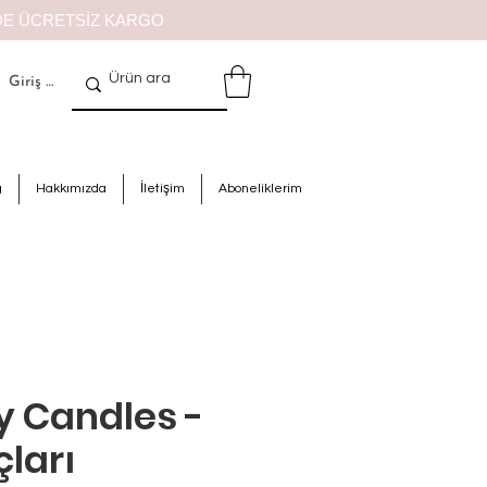
İZDE ÜCRETSİZ KARGO
Giriş Yap
g
Hakkımızda
İletişim
Aboneliklerim
y Candles -
çları