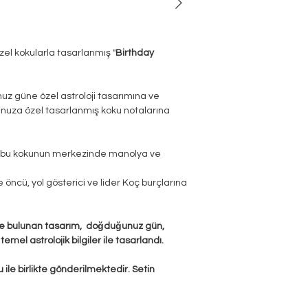
l kokularla tasarlanmış "
Birthday
güne özel astroloji tasarımına ve
nuza özel tasarlanmış koku notalarına
n bu kokunun merkezinde manolya ve
öncü, yol gösterici ve lider Koç burçlarına
 bulunan tasarım, doğduğunuz gün,
l astrolojik bilgiler ile tasarlandı.
 ile birlikte gönderilmektedir. Setin