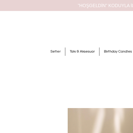
"HOŞGELDİN" KODUYLA İL
Setler
Takı & Aksesuar
Birthday Candles