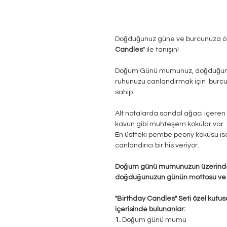
Doğduğunuz güne ve burcunuza öze
Candles
" ile tanışın!
Doğum Günü mumunuz, doğduğunuz 
ruhunuzu canlandırmak için burcu
sahip.
Alt notalarda sandal ağacı içere
kavun gibi muhteşem kokular var.
En üstteki pembe peony kokusu ise 
canlandırıcı bir his veriyor.
Doğum günü mumunuzun üzerinde
doğduğunuzun günün mottosu ve teme
"Birthday Candles" Seti özel kutusu
içerisinde bulunanlar:
1.
Doğum günü mumu