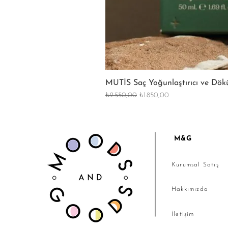
MUTİS Saç Yoğunlaştırıcı ve Dök
Normal Fiyat
İndirimli Fiyat
₺2.550,00
₺1.850,00
M&G
Kurumsal Satış
Hakkımızda
İletişim