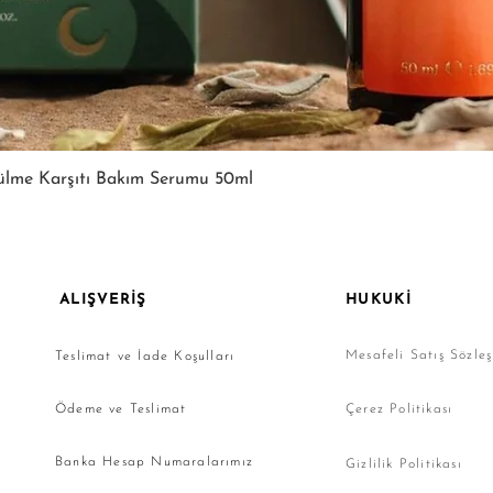
Hızlı Bakış
ülme Karşıtı Bakım Serumu 50ml
ALIŞVERİŞ
HUKUKİ
Mesafeli Satış Sözle
Teslimat ve İade Koşulları
Ödeme ve Teslimat
Çerez Politikası
Banka Hesap Numaralarımız
Gizlilik Politikası