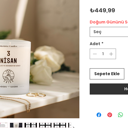
Fiya
₺449,99
Doğum Gününü S
Seç
Adet
*
Sepete Ekle
H