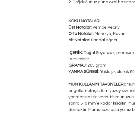
2.
Doğduğunuz güne özel hazırlanmı
KOKU NOTALARI:
Üst Notalar:
Pembe Peony
Orta Notalar:
Manolya, Kavun
Alt Notalar:
Sandal Ağacı
İÇERİK:
Doğal Soya wax, premium ka
üretilmiștir.
GRAMAJ:
265 gram
YANMA SÜRESİ:
Yaklaşık olarak 8
MUM KULLANIM TAVSİYELERİ:
Mumu
engellemek için tüm yüzey sıvı h
yanmasına izin verin. Mumunuzun 
sonra 5-6 mm’e kadar kısaltın. Mu
demektir. Mumunuzu asla yalnız b