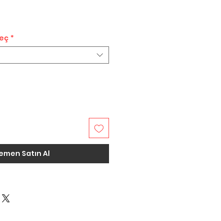
t
eç
*
emen Satın Al