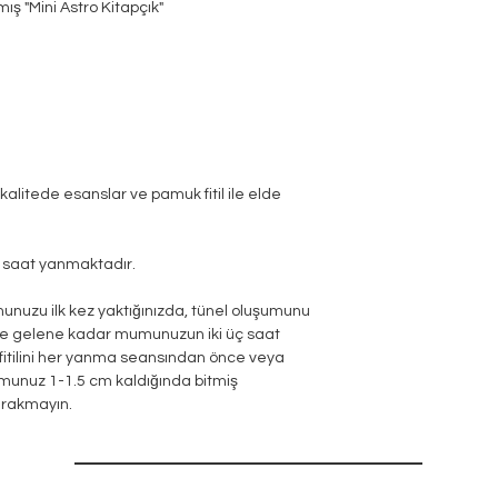
ş "Mini Astro Kitapçık"
litede esanslar ve pamuk fitil ile elde
0 saat yanmaktadır.
nuzu ilk kez yaktığınızda, tünel oluşumunu
ale gelene kadar mumunuzun iki üç saat
fitilini her yanma seansından önce veya
munuz 1-1.5 cm kaldığında bitmiş
ırakmayın.