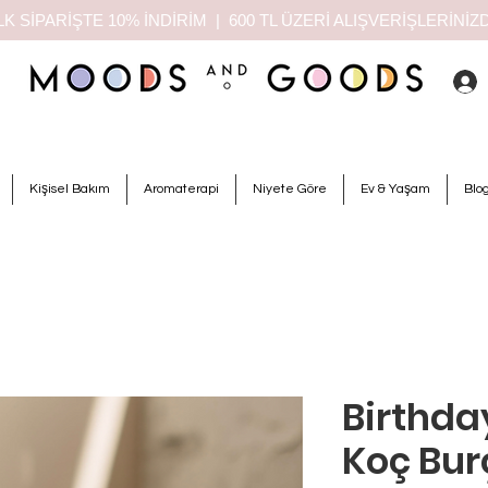
K SİPARİŞTE 10% İNDİRİM | 600 TL ÜZERİ ALIŞVERİŞLERİN
Kişisel Bakım
Aromaterapi
Niyete Göre
Ev & Yaşam
Blo
Birthda
Koç Bur