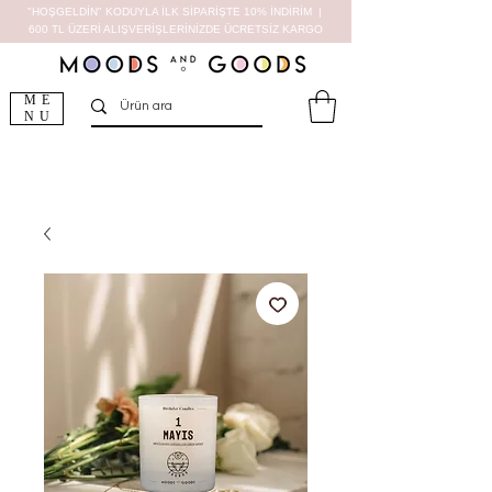
"HOŞGELDİN" KODUYLA İLK SİPARİŞTE 10% İNDİRİM |
600 TL ÜZERİ ALIŞVERİŞLERİNİZDE ÜCRETSİZ KARGO
ME
NU