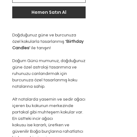
Hemen Satın Al
Doğduğunuz güne ve burcunuza
özel kokularla tasarlanmış "
Birthday
Candles
" ile tanışın!
Doğum Günü mumunuz, doğduğunuz
güne özel astroloji tasarımına ve
ruhunuzu canlandırmak için
burcunuza özel tasarlanmış koku
notalarına sahip.
Alt notalarda yasemin ve sedir ağacı
içeren bu kokunun merkezinde
portakal gibi muhteşem kokular var.
En üstteki incir ağacı
kokusu ise kararlı, üretken ve
güvenilir Boğa burçlarına rahatlatıcı