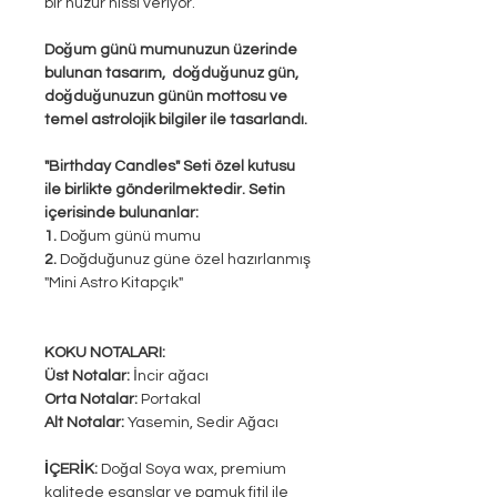
bir huzur hissi veriyor.
Doğum günü mumunuzun üzerinde
bulunan tasarım, doğduğunuz gün,
doğduğunuzun günün mottosu ve
temel astrolojik bilgiler ile tasarlandı.
"Birthday Candles" Seti özel kutusu
ile birlikte gönderilmektedir. Setin
içerisinde bulunanlar:
1.
Doğum günü mumu
2.
Doğduğunuz güne özel hazırlanmış
"Mini Astro Kitapçık"
KOKU NOTALARI:
Üst Notalar:
İncir ağacı
Orta Notalar:
Portakal
Alt Notalar:
Yasemin, Sedir Ağacı
İÇERİK:
Doğal Soya wax, premium
kalitede esanslar ve pamuk fitil ile