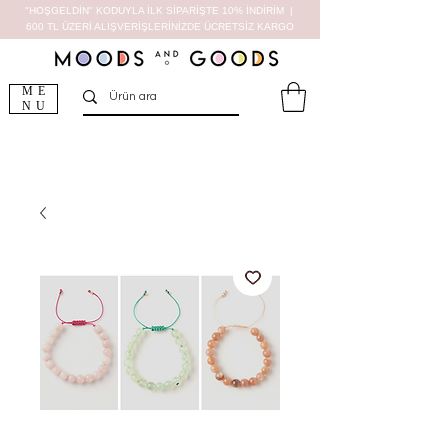
"HOŞGELDİN" KODUYLA İLK SİPARİŞTE 10% İNDİRİM |
600 TL ÜZERİ ALIŞVERİŞLERİNİZDE ÜCRETSİZ KARGO
ME
NU