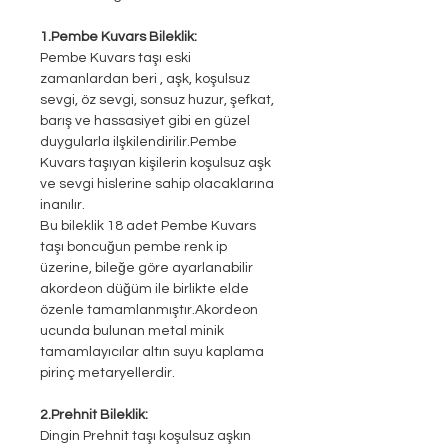
1.Pembe Kuvars Bileklik:
Pembe Kuvars taşı eski
zamanlardan beri , aşk, koşulsuz
sevgi, öz sevgi, sonsuz huzur, şefkat,
barış ve hassasiyet gibi en güzel
duygularla
ilşkilendirilir.Pembe
Kuvars taşıyan kişilerin koşulsuz aşk
ve sevgi hislerine sahip olacaklarına
inanılır.
Bu bileklik 18 adet Pembe Kuvars
taşı boncuğun pembe renk ip
üzerine, bileğe göre ayarlanabilir
akordeon düğüm ile birlikte elde
özenle tamamlanmıştır.Akordeon
ucunda bulunan metal minik
tamamlayıcılar altın suyu kaplama
pirinç metaryellerdir.
2.Prehnit Bileklik:
Dingin Prehnit taşı koşulsuz aşkın