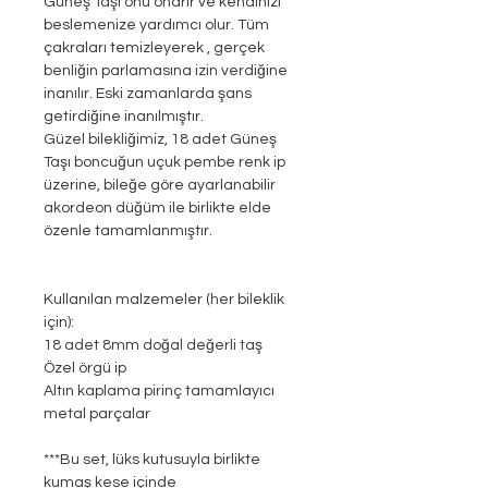
Güneş Taşı onu onarır ve kendinizi
beslemenize yardımcı olur. Tüm
çakraları temizleyerek , gerçek
benliğin parlamasına izin verdiğine
inanılır. Eski zamanlarda şans
getirdiğine inanılmıştır.
Güzel bilekliğimiz, 18 adet Güneş
Taşı boncuğun uçuk pembe renk ip
üzerine, bileğe göre ayarlanabilir
akordeon düğüm ile birlikte elde
özenle tamamlanmıştır.
Kullanılan malzemeler (her bileklik
için):
18 adet 8mm doğal değerli taş
Özel örgü ip
Altın kaplama pirinç tamamlayıcı
metal parçalar
***Bu set, lüks kutusuyla birlikte
kumaş kese içinde