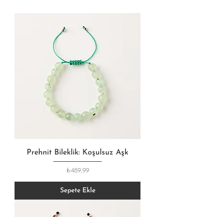
Prehnit Bileklik: Koşulsuz Aşk
Fiyat
₺489,99
Sepete Ekle