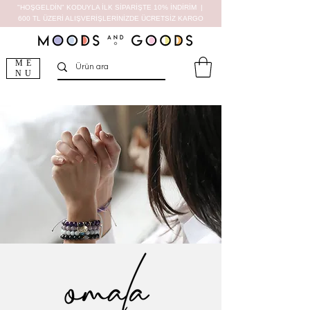
"HOŞGELDİN" KODUYLA İLK SİPARİŞTE 10% İNDİRİM |
600 TL ÜZERİ ALIŞVERİŞLERİNİZDE ÜCRETSİZ KARGO
ME
NU