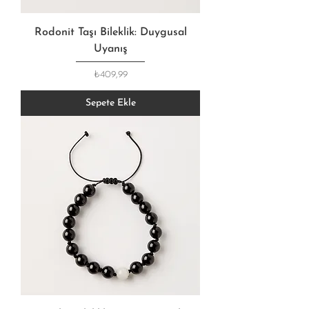
Rodonit Taşı Bileklik: Duygusal
Uyanış
Fiyat
₺409,99
Sepete Ekle