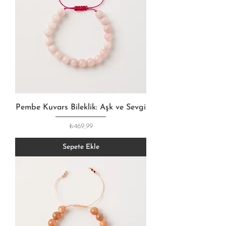
Pembe Kuvars Bileklik: Aşk ve Sevgi
Fiyat
₺469,99
Sepete Ekle