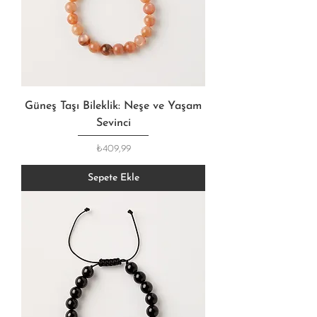
Güneş Taşı Bileklik: Neşe ve Yaşam
Sevinci
Fiyat
₺409,99
Sepete Ekle