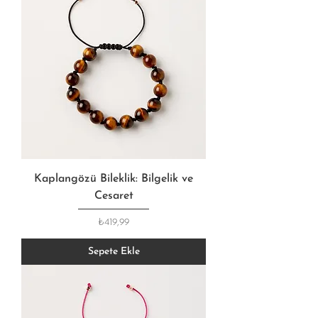
Kaplangözü Bileklik: Bilgelik ve
Cesaret
Fiyat
₺419,99
Sepete Ekle