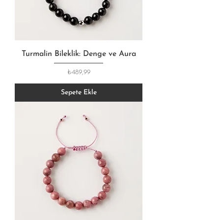
Turmalin Bileklik: Denge ve Aura
Fiyat
₺489,99
Sepete Ekle