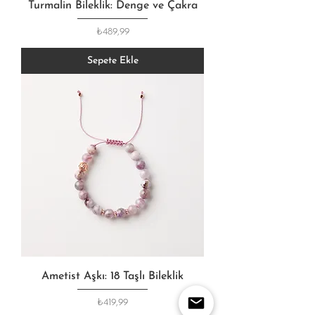
Turmalin Bileklik: Denge ve Çakra
Fiyat
₺489,99
Sepete Ekle
Ametist Aşkı: 18 Taşlı Bileklik
Fiyat
₺419,99