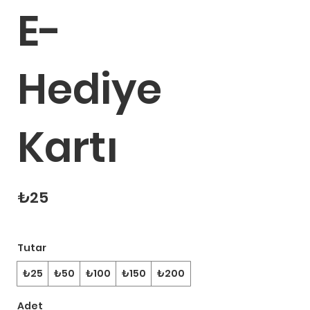
E-
Hediye
Kartı
₺25
Tutar
₺25
₺50
₺100
₺150
₺200
Adet