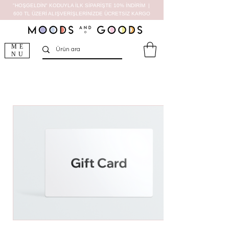
"HOŞGELDİN" KODUYLA İLK SİPARİŞTE 10% İNDİRİM |
600 TL ÜZERİ ALIŞVERİŞLERİNİZDE ÜCRETSİZ KARGO
ME
NU